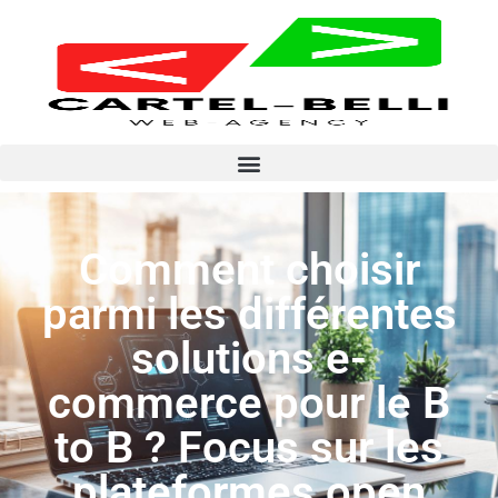
Comment choisir
parmi les différentes
solutions e-
commerce pour le B
to B ? Focus sur les
plateformes open