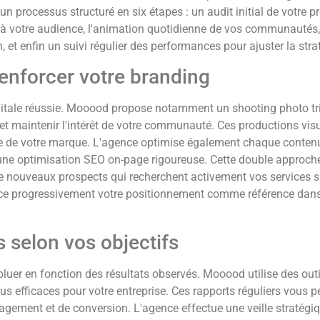
n processus structuré en six étapes : un audit initial de votre pr
té à votre audience, l'animation quotidienne de vos communauté
 et enfin un suivi régulier des performances pour ajuster la stra
enforcer votre branding
igitale réussie. Mooood propose notamment un shooting photo tri
 et maintenir l'intérêt de votre communauté. Ces productions vis
nique de votre marque. L'agence optimise également chaque conten
 une optimisation SEO on-page rigoureuse. Cette double approche
 nouveaux prospects qui recherchent activement vos services s
ce progressivement votre positionnement comme référence dans
s selon vos objectifs
évoluer en fonction des résultats observés. Mooood utilise des ou
plus efficaces pour votre entreprise. Ces rapports réguliers vous p
ngagement et de conversion. L'agence effectue une veille stratég