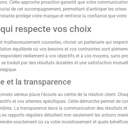
tions. Cette approche proactive garantit que votre communication
rucial de cet accompagnement, permettant d'anticiper les crises 
constante protège votre marque et renforce la confiance que vo
 qui respecte vos choix
 malheureusement courantes, choisir un partenaire qui respecte
elation équilibrée où vos besoins et vos contraintes sont pleinem
rrespondent réellement à vos objectifs et à vos moyens, sans pr
n se traduit par des résultats durables et une satisfaction mutue
atégique.
e et la transparence
ionnels sérieux place l'écoute au centre de la relation client. Ch
jectifs et vos attentes spécifiques. Cette démarche permet de con
nibles. La transparence dans la communication des résultats et 
 Les rapports réguliers détaillent non seulement les actions men
rendre exactement où va votre investissement et quels bénéfices