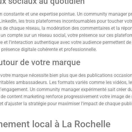
ux sociaux au quotidien
on constante et une expertise pointue. Un community manager p
kedIn, les trois plateformes incontournables pour toucher votr
tés de chaque réseau, la modération des commentaires et la rép
n compte sur un réseau social, votre présence sur ces platefor
ère et l'interaction authentique avec votre audience permettent d
 présence digitale cohérente et professionnelle.
tour de votre marque
re marque nécessite bien plus que des publications occasionnel
itables ambassadeurs. Les formats variés comme les vidéos, les
ent l'engagement. Un community manager expérimenté sait créer d
de content marketing renforce progressivement votre image de m
 d'ajuster la stratégie pour maximiser l'impact de chaque publica
ement local à La Rochelle